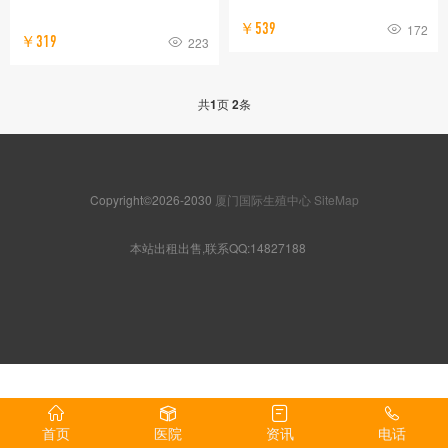
￥539
172
￥319
223
共
1
页
2
条
Copyright©2026-2030
厦门国际生殖中心
SiteMap
本站出租出售,联系QQ:14827188
首页
医院
资讯
电话