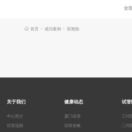
全
首页
成功案例
双胞胎
关于我们
健康动态
试管
中心简介
厦门试管
三代
试管流程
试管攻略
二代